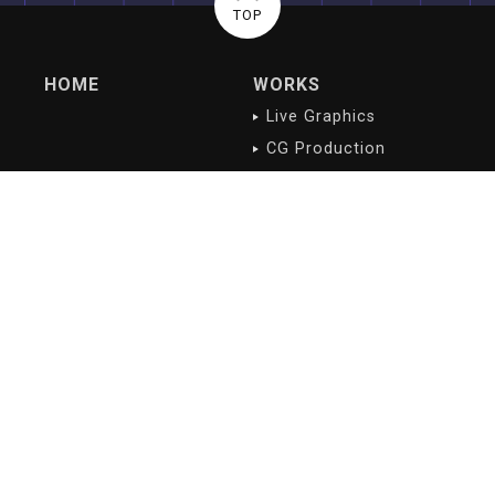
TOP
HOME
WORKS
Live Graphics
CG Production
Digital Contents
NEWS/BLOG
PROFILE
Latest
Company overview
History
Philosophy
Greetings
Access
RECRUIT
Introducing our
staffs