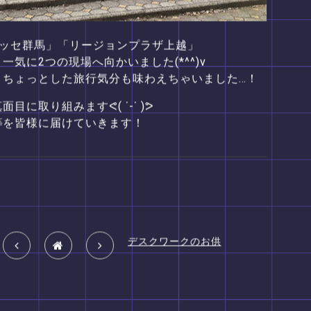
メッセ群馬」「リージョンプラザ上越」
気に2つの現場へ向かいました(*^^)v
、ちょっとした旅行気分も味わえちゃいました…！
に取り組みますᕙ( ˙-˙ )ᕗ
等を皆様に届けていきます！
デスクワークのお供