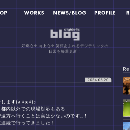
TOP
WORKS
NEWS/BLOG
PROFILE
R
好奇心↑ 向上心↑ 笑顔あふれるデジデリックの
日常を毎週更新！
Re
！
2024.06.20
(ง •̀ω•́)ง
、都内以外での現場対応もある
で遠方へ行くことは実は少ないのです…！
に連続で行ってきました！