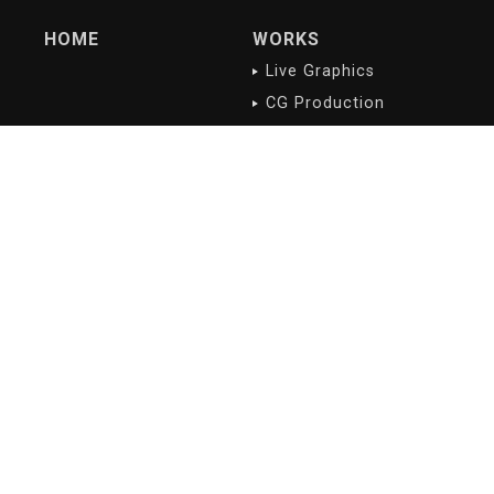
HOME
WORKS
Live Graphics
CG Production
Digital Contents
NEWS/BLOG
PROFILE
最新記事
会社概要
沿革
会社理念
ご挨拶
アクセス
RECRUIT
募集職種
応募方法
スタッフ紹介
Copyright(c) 2021- 株式会社デジデリック All Rights Reserved.