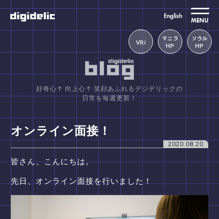
MENU
マニラ
ソウル
VRi
HP
HP
好奇心↑ 向上心↑ 笑顔あふれるデジデリックの
日常を毎週更新！
オンライン面接！
2020.08.20
皆さん、こんにちは。
先日、オンライン面接を行いました！