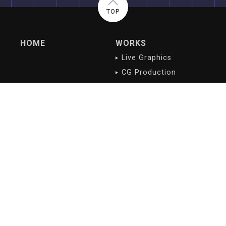
TOP
HOME
WORKS
Live Graphics
CG Production
Digital Contents
NEWS/BLOG
PROFILE
最新記事
会社概要
沿革
会社理念
ご挨拶
アクセス
RECRUIT
募集職種
応募方法
スタッフ紹介