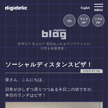
MENU
マニラ
ソウル
VRi
HP
HP
好奇心↑ 向上心↑ 笑顔あふれるデジデリックの
日常を毎週更新！
ソーシャルディスタンスピザ！
2020.07.02
皆さん、こんにちは。
日常が少しずつ戻りつつある今日この頃ですが、
本日のランチはピザ！