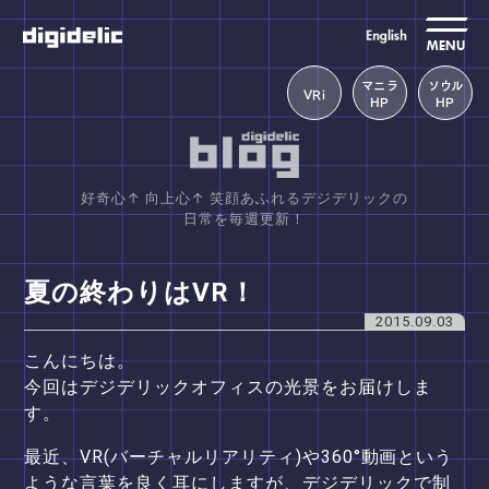
MENU
マニラ
ソウル
VRi
HP
HP
好奇心↑ 向上心↑ 笑顔あふれるデジデリックの
日常を毎週更新！
夏の終わりはVR！
2015.09.03
こんにちは。
今回はデジデリックオフィスの光景をお届けしま
す。
最近、VR(バーチャルリアリティ)や360°動画という
ような言葉を良く耳にしますが、デジデリックで制