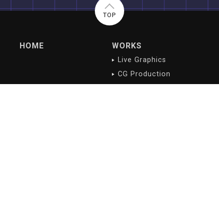
TOP
HOME
WORKS
Live Graphics
CG Production
Digital Contents
NEWS/BLOG
PROFILE
最新記事
会社概要
沿革
会社理念
ご挨拶
アクセス
RECRUIT
募集職種
応募方法
スタッフ紹介