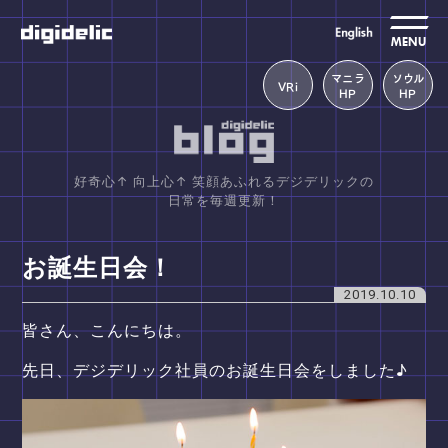
MENU
マニラ
ソウル
VRi
HP
HP
好奇心↑ 向上心↑ 笑顔あふれるデジデリックの
日常を毎週更新！
お誕生日会！
2019.10.10
皆さん、こんにちは。
先日、デジデリック社員のお誕生日会をしました♪