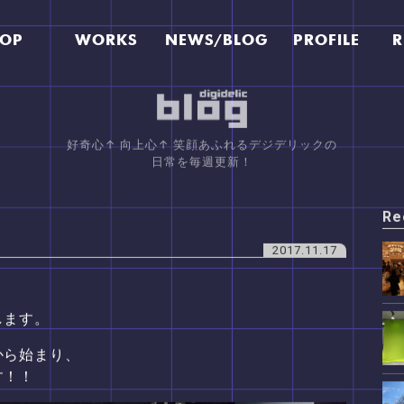
TOP
WORKS
NEWS/BLOG
PROFILE
R
好奇心↑ 向上心↑ 笑顔あふれるデジデリックの
日常を毎週更新！
Re
2017.11.17
します。
から始まり、
す！！