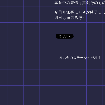
本番中の表情は真剣そのも
今日も無事にＯＡが終了し
明日も頑張るぞ～！！！！
展示会のステージへ登壇！