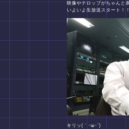
映像やテロップがちゃんと
いよいよ生放送スタート！
キリッ(｀･ω･´)