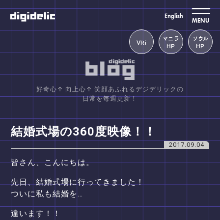
MENU
マニラ
ソウル
VRi
HP
HP
好奇心↑ 向上心↑ 笑顔あふれるデジデリックの
日常を毎週更新！
結婚式場の360度映像！！
2017.09.04
皆さん、こんにちは。
先日、結婚式場に行ってきました！
ついに私も結婚を…
違います！！