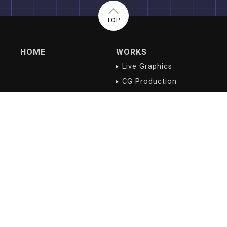
TOP
HOME
WORKS
Live Graphics
CG Production
Digital Contents
NEWS/BLOG
PROFILE
最新記事
会社概要
沿革
会社理念
ご挨拶
アクセス
RECRUIT
募集職種
応募方法
スタッフ紹介