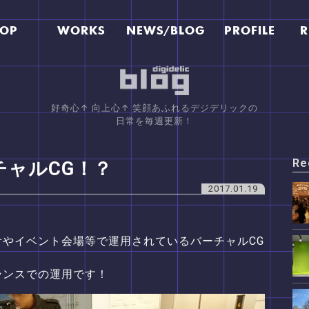
TOP
WORKS
NEWS/BLOG
PROFILE
R
好奇心↑ 向上心↑ 笑顔あふれるデジデリックの
日常を毎週更新！
Re
チャルCG！？
2017.01.19
オやイベント会場等で運用されているバーチャルCG
ランスでの運用です！