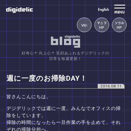
MENU
マニラ
ソウル
VRi
HP
HP
好奇心↑ 向上心↑ 笑顔あふれるデジデリックの
日常を毎週更新！
週に一度のお掃除DAY！
2016.08.11
皆さんこんにちは。
デジデリックでは週に一度、みんなでオフィスの掃
除をしています。
掃除の時間になったら一旦作業の手を止めて、それ
ぞれの掃除分担へ。