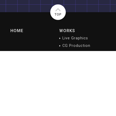
TOP
HOME
WORKS
Live Graphics
CG Production
Digital Contents
NEWS/BLOG
PROFILE
最新記事
会社概要
沿革
会社理念
ご挨拶
アクセス
RECRUIT
募集職種
応募方法